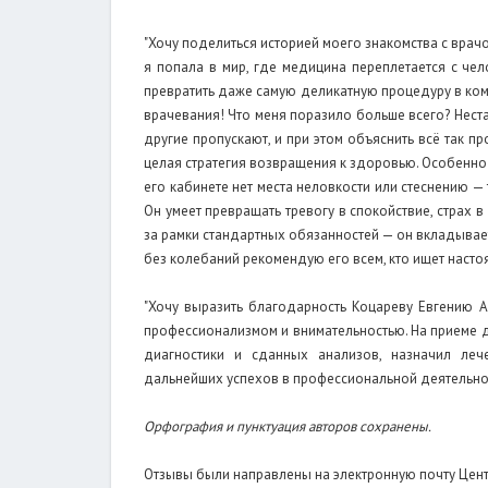
"Хочу поделиться историей моего знакомства с врач
я попала в мир, где медицина переплетается с ч
превратить даже самую деликатную процедуру в ком
врачевания! Что меня поразило больше всего? Неста
другие пропускают, и при этом объяснить всё так п
целая стратегия возвращения к здоровью. Особенно 
его кабинете нет места неловкости или стеснению 
Он умеет превращать тревогу в спокойствие, страх в
за рамки стандартных обязанностей — он вкладывает 
без колебаний рекомендую его всем, кто ищет насто
"Хочу выразить благодарность Коцареву Евгению 
профессионализмом и внимательностью. На приеме д
диагностики и сданных анализов, назначил леч
дальнейших успехов в профессиональной деятельно
Орфография и пунктуация авторов сохранены.
Отзывы были направлены на электронную почту Цен