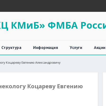
Ц КМиБ» ФМБА Росс
Структура
Информация
Услуги
Акции
логу Коцареву Евгению Александровичу
некологу Коцареву Евгению