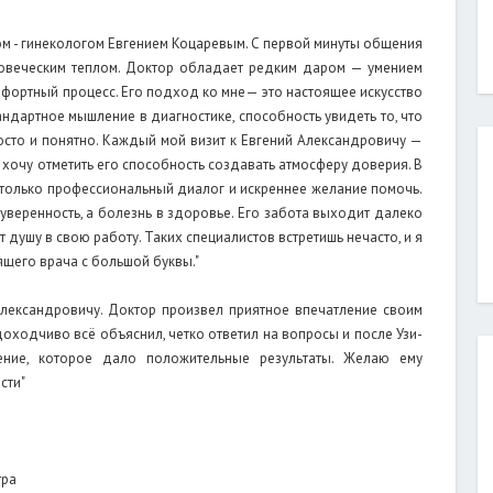
ом - гинекологом Евгением Коцаревым. С первой минуты общения
еловеческим теплом. Доктор обладает редким даром — умением
фортный процесс. Его подход ко мне— это настоящее искусство
ндартное мышление в диагностике, способность увидеть то, что
росто и понятно. Каждый мой визит к Евгений Александровичу —
хочу отметить его способность создавать атмосферу доверия. В
— только профессиональный диалог и искреннее желание помочь.
 уверенность, а болезнь в здоровье. Его забота выходит далеко
душу в свою работу. Таких специалистов встретишь нечасто, и я
ящего врача с большой буквы."
Александровичу. Доктор произвел приятное впечатление своим
оходчиво всё объяснил, четко ответил на вопросы и после Узи-
ение, которое дало положительные результаты. Желаю ему
сти"
тра